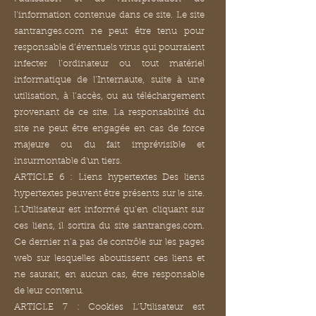
l’information contenue dans ce site. Le site
santranges.com ne peut être tenu pour
responsable d’éventuels virus qui pourraient
infecter l’ordinateur ou tout matériel
informatique de l’Internaute, suite à une
utilisation, à l’accès, ou au téléchargement
provenant de ce site. La responsabilité du
site ne peut être engagée en cas de force
majeure ou du fait imprévisible et
insurmontable d'un tiers.
ARTICLE 6 : Liens hypertextes Des liens
hypertextes peuvent être présents sur le site.
L’Utilisateur est informé qu’en cliquant sur
ces liens, il sortira du site santranges.com.
Ce dernier n’a pas de contrôle sur les pages
web sur lesquelles aboutissent ces liens et
ne saurait, en aucun cas, être responsable
de leur contenu.
ARTICLE 7 : Cookies L’Utilisateur est