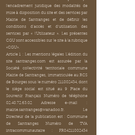
l'encadrement juridique des modalités de
mise à disposition du site et des services par
Mairie de Santranges et de définir les
conditions d’accès et d’utilisation des
services par « l'Utilisateur ». Les présentes
CGU sont accessibles sur le site à la rubrique
«CGU».
Article 1 : Les mentions légales L'édition du
site santranges.com est assurée par la
Société collectivité territoriale commune
Mairie de Santranges, immatriculée au RCS
de Bourges sous le numéro
211802434
, dont
le siège social est situé au 9 Place du
Souvenir Français Numéro de téléphone
02.48.72.63.02
Adresse e-mail :
mairie.santranges@wanadoo.fr
. Le
Directeur de la publication est : Commune
de Santranges Numéro de TVA
intracommunautaire : FR84211802434