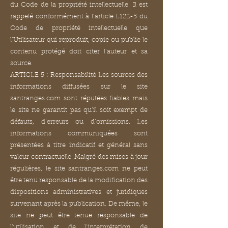
du Code de la propriété intellectuelle. Il est
rappelé conformément à l’article L122-5 du
Code de propriété intellectuelle que
l’Utilisateur qui reproduit, copie ou publie le
contenu protégé doit citer l’auteur et sa
source.
ARTICLE 5 : Responsabilité Les sources des
informations diffusées sur le site
santranges.com sont réputées fiables mais
le site ne garantit pas qu’il soit exempt de
défauts, d’erreurs ou d’omissions. Les
informations communiquées sont
présentées à titre indicatif et général sans
valeur contractuelle. Malgré des mises à jour
régulières, le site santranges.com ne peut
être tenu responsable de la modification des
dispositions administratives et juridiques
survenant après la publication. De même, le
site ne peut être tenue responsable de
l’utilisation et de l’interprétation de